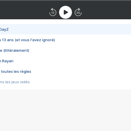
 DayZ
 a 13 ans (et vous l'avez ignoré)
e (littéralement)
im Rayan
 toutes les règles
s les jeux vidéo
us choquant de Rockstar ? - Le scandale BULLY
e plus moche de Steam
du RÊVE tourne au CAUCHEMAR
pendant 8 heures