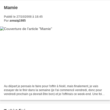
Mamie
Publié le 27/10/2008 à 18:45
Par
annaig1985
Au départ je pensais le faire pour l'offrir à Noël, mais finalement, je vais
essayer de le finir dans la semaine (je l'ai commencé vendredi, donc pour
vendredi prochain ça devrait être bon) et je l'offrirais ce week-end. Une fois
de plus il s'agit d'une...