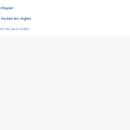
im Rayan
 toutes les règles
s les jeux vidéo
us choquant de Rockstar ? - Le scandale BULLY
e plus moche de Steam
du RÊVE tourne au CAUCHEMAR
pendant 8 heures
it… à tort
umiliés par un jeu vidéo
ire - Final Fantasy 8
ti un empire - Age of Empires
story DOFUS