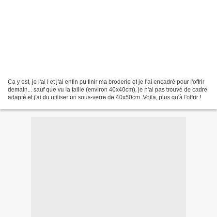
Ca y est, je l'ai ! et j'ai enfin pu finir ma broderie et je l'ai encadré pour l'offrir
demain... sauf que vu la taille (environ 40x40cm), je n'ai pas trouvé de cadre
adapté et j'ai du utiliser un sous-verre de 40x50cm. Voila, plus qu'à l'offrir !