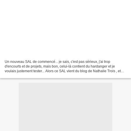
Un nouveau SAL de commencé... je sais, c'est pas sérieux, j'ai trop
d'encourts et de projets, mais bon, celui-là contient du hardanger et je
voulais justement tester... Alors ce SAL vient du blog de Nathalie Trois , et
c'est grâce aux explications très...