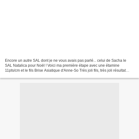
Encore un autre SAL dont je ne vous avais pas parlé... celui de Sacha le
SAL Natalica pour Noël ! Voici ma première étape avec une étamine
11pts/cm et le fils Brise Asiatique d'Anne-So Très joli fils, très joli résultat
mais... beaucoup trop fin pour...