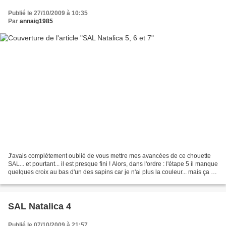
Publié le 27/10/2009 à 10:35
Par
annaig1985
J'avais complètement oublié de vous mettre mes avancées de ce chouette
SAL... et pourtant... il est presque fini ! Alors, dans l'ordre : l'étape 5 il manque
quelques croix au bas d'un des sapins car je n'ai plus la couleur... mais ça ne
durera pas longtemps...
SAL Natalica 4
Publié le 07/10/2009 à 21:57