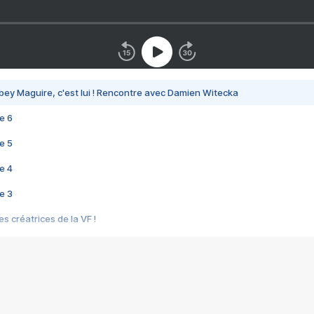
bey Maguire, c'est lui ! Rencontre avec Damien Witecka
e 6
e 5
e 4
e 3
s créatrices de la VF !
e 2
e 1
e Mektoub My Love arrive enfin ! Rencontre avec Shaïn Boumedine et Sal