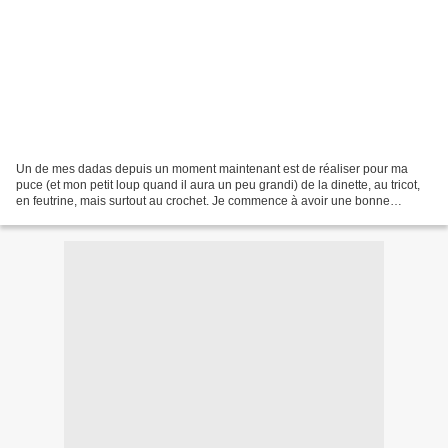
Un de mes dadas depuis un moment maintenant est de réaliser pour ma
puce (et mon petit loup quand il aura un peu grandi) de la dinette, au tricot,
en feutrine, mais surtout au crochet. Je commence à avoir une bonne
documentation sur le sujet et hier j'ai...