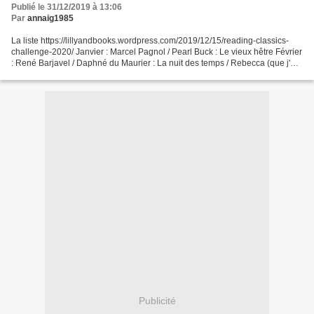
Publié le 31/12/2019 à 13:06
Par
annaig1985
La liste https://lillyandbooks.wordpress.com/2019/12/15/reading-classics-
challenge-2020/ Janvier : Marcel Pagnol / Pearl Buck : Le vieux hêtre Février
: René Barjavel / Daphné du Maurier : La nuit des temps / Rebecca (que j'ai
acheté par erreur en allemand...
Publicité