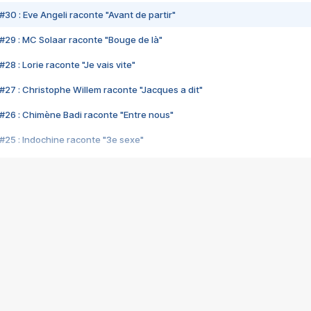
#30 : Eve Angeli raconte "Avant de partir"
#29 : MC Solaar raconte "Bouge de là"
28 : Lorie raconte "Je vais vite"
#27 : Christophe Willem raconte "Jacques a dit"
#26 : Chimène Badi raconte "Entre nous"
#25 : Indochine raconte "3e sexe"
#24 : Zaho raconte "C'est chelou"
#23 : Patrick Bruel raconte "Au café des délices"
#22 : Kyo raconte "Le chemin"
#21 : Nolwenn Leroy raconte "Cassé"
#20 : Patrick Hernandez raconte "Born to be alive"
#19 : Lorie raconte "Près de moi"