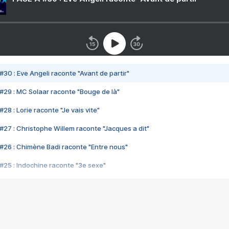
#30 : Eve Angeli raconte "Avant de partir"
#29 : MC Solaar raconte "Bouge de là"
28 : Lorie raconte "Je vais vite"
#27 : Christophe Willem raconte "Jacques a dit"
#26 : Chimène Badi raconte "Entre nous"
#25 : Indochine raconte "3e sexe"
#24 : Zaho raconte "C'est chelou"
#23 : Patrick Bruel raconte "Au café des délices"
#22 : Kyo raconte "Le chemin"