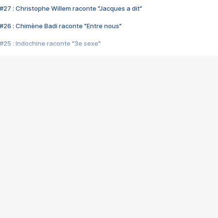
#27 : Christophe Willem raconte "Jacques a dit"
#26 : Chimène Badi raconte "Entre nous"
#25 : Indochine raconte "3e sexe"
#24 : Zaho raconte "C'est chelou"
#23 : Patrick Bruel raconte "Au café des délices"
#22 : Kyo raconte "Le chemin"
#21 : Nolwenn Leroy raconte "Cassé"
#20 : Patrick Hernandez raconte "Born to be alive"
#19 : Lorie raconte "Près de moi"
#18 : Michael Jones raconte "A nos actes manqués" (avec Jean-Jacque
#17 : Khaled raconte "Aïcha"
#16 : Corneille raconte "Parce qu'on vient de loin"