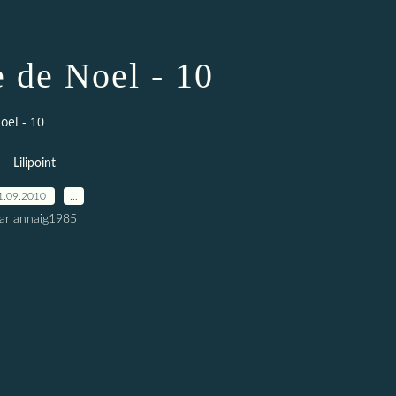
e de Noel - 10
oel - 10
Lilipoint
1.09.2010
…
ar annaig1985