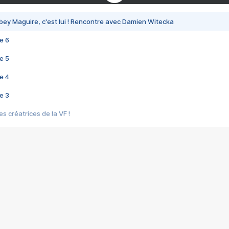
bey Maguire, c'est lui ! Rencontre avec Damien Witecka
e 6
e 5
e 4
e 3
s créatrices de la VF !
e 2
e 1
e Mektoub My Love arrive enfin ! Rencontre avec Shaïn Boumedine et Sal
i : après Toni en famille
elle réalise le bouleversant Dites lui que je l'aime
ais ! Rencontre autour de Vie privée de Rebecca Zlotowski