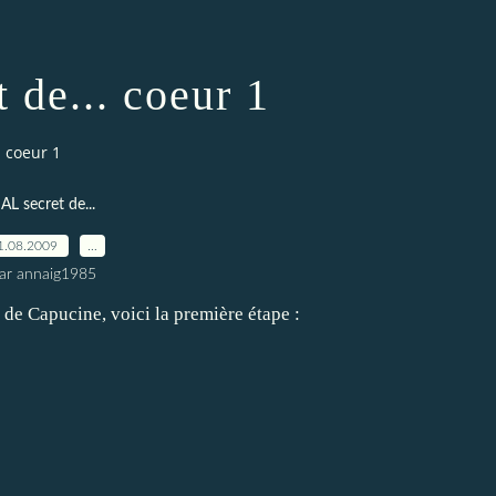
t de... coeur 1
. coeur 1
AL secret de...
1.08.2009
…
ar annaig1985
i de
Capucine
, voici la première étape :