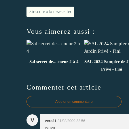
S'inscrire à la newsletter
Vous aimerez aussi :
Sal secret de... coeur 2 à 4
SAL 2024 Sampler de J
Privé - Fini
Commenter cet article
Ajouter un commentaire
V
vero21
31/08/2009 22:56
joli joli